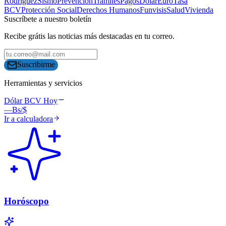
Rodríguez
Sismo
Prevención
Trámites
Pagos
Dólar
Euro
Tasa
BCV
Protección Social
Derechos Humanos
Funvisis
Salud
Vivienda
Suscríbete a nuestro boletín
Recibe grátis las noticias más destacadas en tu correo.
Suscribirme
Herramientas y servicios
Dólar BCV Hoy
—
Bs/$
Ir a calculadora
Horóscopo