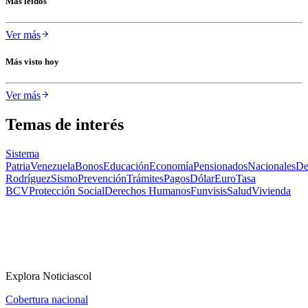
Más leídos
Ver más
Más visto hoy
Ver más
Temas de interés
Sistema
Patria
Venezuela
Bonos
Educación
Economía
Pensionados
Nacionales
De
Rodríguez
Sismo
Prevención
Trámites
Pagos
Dólar
Euro
Tasa
BCV
Protección Social
Derechos Humanos
Funvisis
Salud
Vivienda
Explora Noticiascol
Cobertura nacional