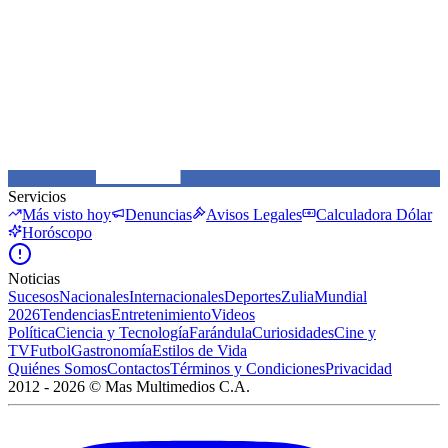
Servicios
Más visto hoy
Denuncias
Avisos Legales
Calculadora Dólar
Horóscopo
Noticias
Sucesos
Nacionales
Internacionales
Deportes
Zulia
Mundial
2026
Tendencias
Entretenimiento
Videos
Política
Ciencia y Tecnología
Farándula
Curiosidades
Cine y
TV
Futbol
Gastronomía
Estilos de Vida
Quiénes Somos
Contactos
Términos y Condiciones
Privacidad
2012 -
2026
©
Mas Multimedios C.A.