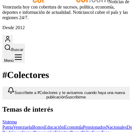
Noticias de
Venezuela hoy con cobertura de sucesos, política, economía,
deportes e información de actualidad. Noticiascol cubre el país y las
regiones 24/7.
Desde 2012
Buscar
Menú
#Colectores
Suscríbete a #Colectores y te avisamos cuando haya una nueva
publicación
Suscribirme
Temas de interés
Sistema
Patria
Venezuela
Bonos
Educación
Economía
Pensionados
Nacionales
De