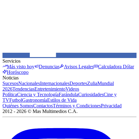
Servicios
Más visto hoy
Denuncias
Avisos Legales
Calculadora Dólar
Horóscopo
Noticias
Sucesos
Nacionales
Internacionales
Deportes
Zulia
Mundial
2026
Tendencias
Entretenimiento
Videos
Política
Ciencia y Tecnología
Farándula
Curiosidades
Cine y
TV
Futbol
Gastronomía
Estilos de Vida
Quiénes Somos
Contactos
Términos y Condiciones
Privacidad
2012 -
2026
©
Mas Multimedios C.A.