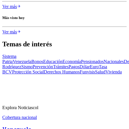
Ver más
Más visto hoy
Ver más
Temas de interés
Sistema
Patria
Venezuela
Bonos
Educación
Economía
Pensionados
Nacionales
De
Rodríguez
Sismo
Prevención
Trámites
Pagos
Dólar
Euro
Tasa
BCV
Protección Social
Derechos Humanos
Funvisis
Salud
Vivienda
Explora Noticiascol
Cobertura nacional