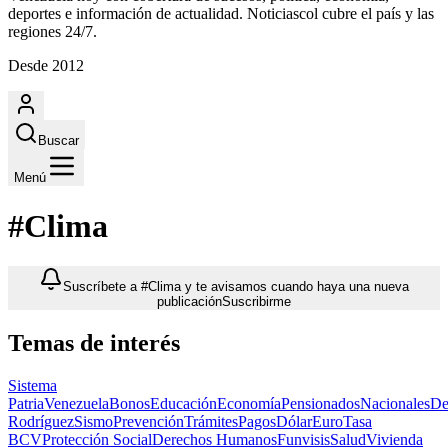
deportes e información de actualidad. Noticiascol cubre el país y las
regiones 24/7.
Desde 2012
Buscar
Menú
#Clima
Suscríbete a #Clima y te avisamos cuando haya una nueva
publicación
Suscribirme
Temas de interés
Sistema
Patria
Venezuela
Bonos
Educación
Economía
Pensionados
Nacionales
De
Rodríguez
Sismo
Prevención
Trámites
Pagos
Dólar
Euro
Tasa
BCV
Protección Social
Derechos Humanos
Funvisis
Salud
Vivienda