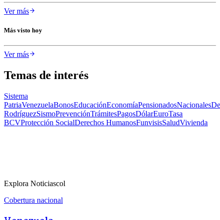
Ver más
Más visto hoy
Ver más
Temas de interés
Sistema
Patria
Venezuela
Bonos
Educación
Economía
Pensionados
Nacionales
De
Rodríguez
Sismo
Prevención
Trámites
Pagos
Dólar
Euro
Tasa
BCV
Protección Social
Derechos Humanos
Funvisis
Salud
Vivienda
Explora Noticiascol
Cobertura nacional