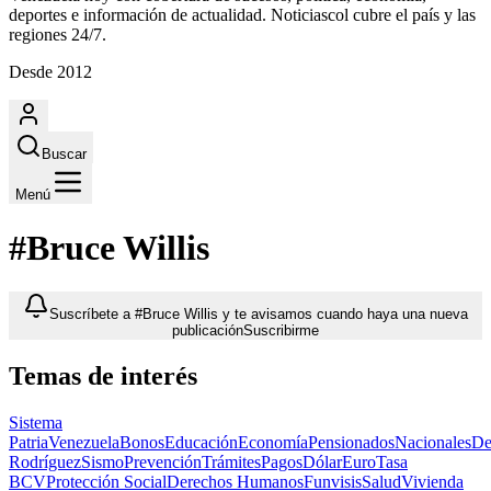
deportes e información de actualidad. Noticiascol cubre el país y las
regiones 24/7.
Desde 2012
Buscar
Menú
#Bruce Willis
Suscríbete a #Bruce Willis y te avisamos cuando haya una nueva
publicación
Suscribirme
Temas de interés
Sistema
Patria
Venezuela
Bonos
Educación
Economía
Pensionados
Nacionales
De
Rodríguez
Sismo
Prevención
Trámites
Pagos
Dólar
Euro
Tasa
BCV
Protección Social
Derechos Humanos
Funvisis
Salud
Vivienda