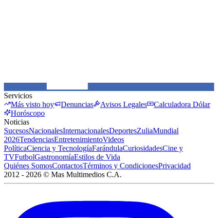
Servicios
Más visto hoy
Denuncias
Avisos Legales
Calculadora Dólar
Horóscopo
Noticias
Sucesos
Nacionales
Internacionales
Deportes
Zulia
Mundial
2026
Tendencias
Entretenimiento
Videos
Política
Ciencia y Tecnología
Farándula
Curiosidades
Cine y
TV
Futbol
Gastronomía
Estilos de Vida
Quiénes Somos
Contactos
Términos y Condiciones
Privacidad
2012 -
2026
©
Mas Multimedios C.A.