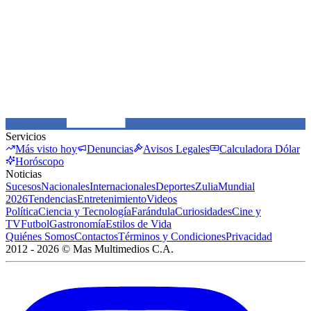
Servicios
Más visto hoy
Denuncias
Avisos Legales
Calculadora Dólar
Horóscopo
Noticias
Sucesos
Nacionales
Internacionales
Deportes
Zulia
Mundial
2026
Tendencias
Entretenimiento
Videos
Política
Ciencia y Tecnología
Farándula
Curiosidades
Cine y
TV
Futbol
Gastronomía
Estilos de Vida
Quiénes Somos
Contactos
Términos y Condiciones
Privacidad
2012 -
2026
©
Mas Multimedios C.A.