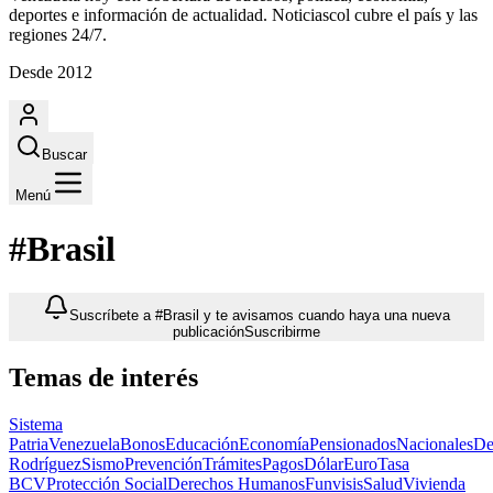
deportes e información de actualidad. Noticiascol cubre el país y las
regiones 24/7.
Desde 2012
Buscar
Menú
#Brasil
Suscríbete a #Brasil y te avisamos cuando haya una nueva
publicación
Suscribirme
Temas de interés
Sistema
Patria
Venezuela
Bonos
Educación
Economía
Pensionados
Nacionales
De
Rodríguez
Sismo
Prevención
Trámites
Pagos
Dólar
Euro
Tasa
BCV
Protección Social
Derechos Humanos
Funvisis
Salud
Vivienda