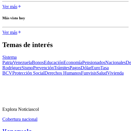
Ver más
Más visto hoy
Ver más
Temas de interés
Sistema
Patria
Venezuela
Bonos
Educación
Economía
Pensionados
Nacionales
De
Rodríguez
Sismo
Prevención
Trámites
Pagos
Dólar
Euro
Tasa
BCV
Protección Social
Derechos Humanos
Funvisis
Salud
Vivienda
Explora Noticiascol
Cobertura nacional