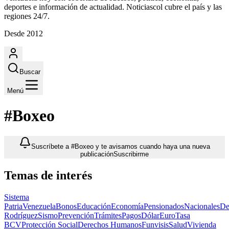
deportes e información de actualidad. Noticiascol cubre el país y las
regiones 24/7.
Desde 2012
Buscar
Menú
#Boxeo
Suscríbete a #Boxeo y te avisamos cuando haya una nueva
publicación
Suscribirme
Temas de interés
Sistema
Patria
Venezuela
Bonos
Educación
Economía
Pensionados
Nacionales
De
Rodríguez
Sismo
Prevención
Trámites
Pagos
Dólar
Euro
Tasa
BCV
Protección Social
Derechos Humanos
Funvisis
Salud
Vivienda