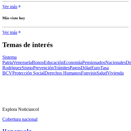
Ver más
Más visto hoy
Ver más
Temas de interés
Sistema
Patria
Venezuela
Bonos
Educación
Economía
Pensionados
Nacionales
De
Rodríguez
Sismo
Prevención
Trámites
Pagos
Dólar
Euro
Tasa
BCV
Protección Social
Derechos Humanos
Funvisis
Salud
Vivienda
Explora Noticiascol
Cobertura nacional