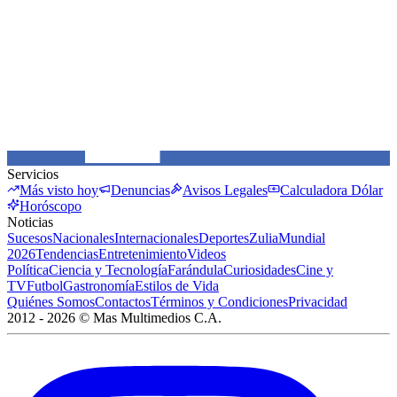
Servicios
Más visto hoy
Denuncias
Avisos Legales
Calculadora Dólar
Horóscopo
Noticias
Sucesos
Nacionales
Internacionales
Deportes
Zulia
Mundial
2026
Tendencias
Entretenimiento
Videos
Política
Ciencia y Tecnología
Farándula
Curiosidades
Cine y
TV
Futbol
Gastronomía
Estilos de Vida
Quiénes Somos
Contactos
Términos y Condiciones
Privacidad
2012 -
2026
©
Mas Multimedios C.A.