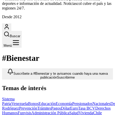
deportes e información de actualidad. Noticiascol cubre el país y las
regiones 24/7.
Desde 2012
Buscar
Menú
#Bienestar
Suscríbete a #Bienestar y te avisamos cuando haya una nueva
publicación
Suscribirme
Temas de interés
Sistema
Patria
Venezuela
Bonos
Educación
Economía
Pensionados
Nacionales
De
Rodríguez
Prevención
Trámites
Pagos
Dólar
Euro
Tasa BCV
Derechos
Humanos
Funvisis
Administración Pública
Salud
Vivienda
Chile