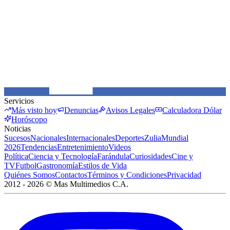
Servicios
Más visto hoy
Denuncias
Avisos Legales
Calculadora Dólar
Horóscopo
Noticias
Sucesos
Nacionales
Internacionales
Deportes
Zulia
Mundial
2026
Tendencias
Entretenimiento
Videos
Política
Ciencia y Tecnología
Farándula
Curiosidades
Cine y
TV
Futbol
Gastronomía
Estilos de Vida
Quiénes Somos
Contactos
Términos y Condiciones
Privacidad
2012 -
2026
©
Mas Multimedios C.A.