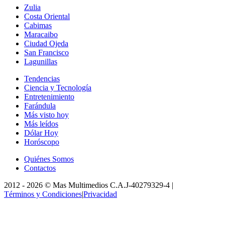
Zulia
Costa Oriental
Cabimas
Maracaibo
Ciudad Ojeda
San Francisco
Lagunillas
Tendencias
Ciencia y Tecnología
Entretenimiento
Farándula
Más visto hoy
Más leídos
Dólar Hoy
Horóscopo
Quiénes Somos
Contactos
2012 -
2026
©
Mas Multimedios C.A.
J-40279329-4
|
Términos y Condiciones
|
Privacidad