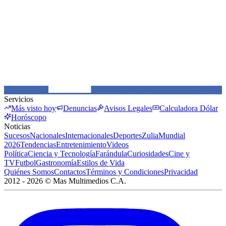
Servicios
Más visto hoy
Denuncias
Avisos Legales
Calculadora Dólar
Horóscopo
Noticias
Sucesos
Nacionales
Internacionales
Deportes
Zulia
Mundial
2026
Tendencias
Entretenimiento
Videos
Política
Ciencia y Tecnología
Farándula
Curiosidades
Cine y
TV
Futbol
Gastronomía
Estilos de Vida
Quiénes Somos
Contactos
Términos y Condiciones
Privacidad
2012 -
2026
©
Mas Multimedios C.A.