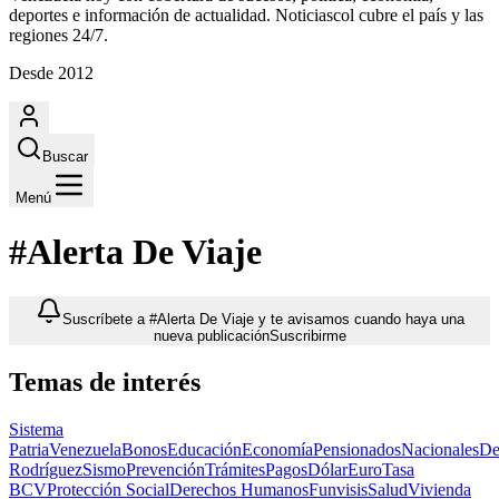
deportes e información de actualidad. Noticiascol cubre el país y las
regiones 24/7.
Desde 2012
Buscar
Menú
#Alerta De Viaje
Suscríbete a #Alerta De Viaje y te avisamos cuando haya una
nueva publicación
Suscribirme
Temas de interés
Sistema
Patria
Venezuela
Bonos
Educación
Economía
Pensionados
Nacionales
De
Rodríguez
Sismo
Prevención
Trámites
Pagos
Dólar
Euro
Tasa
BCV
Protección Social
Derechos Humanos
Funvisis
Salud
Vivienda