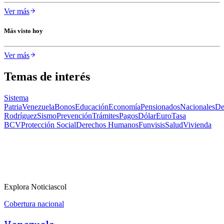
Ver más
Más visto hoy
Ver más
Temas de interés
Sistema
Patria
Venezuela
Bonos
Educación
Economía
Pensionados
Nacionales
De
Rodríguez
Sismo
Prevención
Trámites
Pagos
Dólar
Euro
Tasa
BCV
Protección Social
Derechos Humanos
Funvisis
Salud
Vivienda
Explora Noticiascol
Cobertura nacional