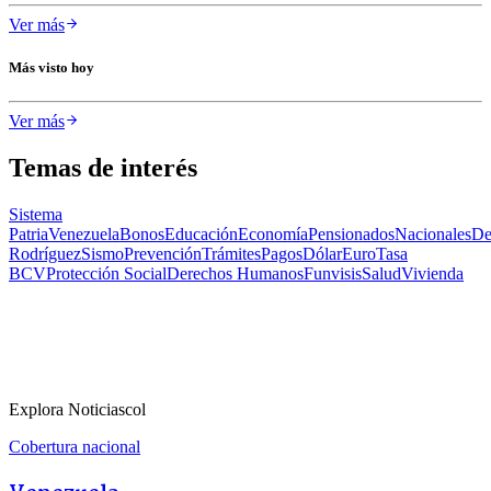
Ver más
Más visto hoy
Ver más
Temas de interés
Sistema
Patria
Venezuela
Bonos
Educación
Economía
Pensionados
Nacionales
De
Rodríguez
Sismo
Prevención
Trámites
Pagos
Dólar
Euro
Tasa
BCV
Protección Social
Derechos Humanos
Funvisis
Salud
Vivienda
Explora Noticiascol
Cobertura nacional