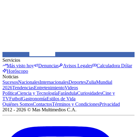
Servicios
Más visto hoy
Denuncias
Avisos Legales
Calculadora Dólar
Horóscopo
Noticias
Sucesos
Nacionales
Internacionales
Deportes
Zulia
Mundial
2026
Tendencias
Entretenimiento
Videos
Política
Ciencia y Tecnología
Farándula
Curiosidades
Cine y
TV
Futbol
Gastronomía
Estilos de Vida
Quiénes Somos
Contactos
Términos y Condiciones
Privacidad
2012 -
2026
©
Mas Multimedios C.A.