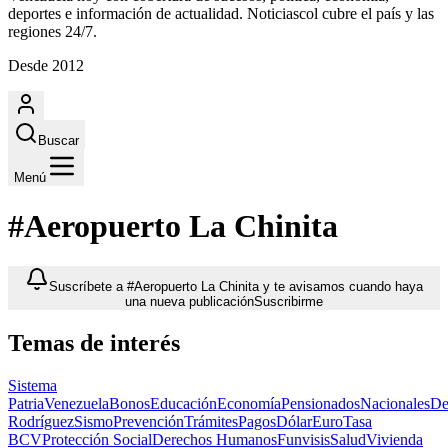
deportes e información de actualidad. Noticiascol cubre el país y las
regiones 24/7.
Desde 2012
Buscar
Menú
#Aeropuerto La Chinita
Suscríbete a #Aeropuerto La Chinita y te avisamos cuando haya
una nueva publicación
Suscribirme
Temas de interés
Sistema
Patria
Venezuela
Bonos
Educación
Economía
Pensionados
Nacionales
De
Rodríguez
Sismo
Prevención
Trámites
Pagos
Dólar
Euro
Tasa
BCV
Protección Social
Derechos Humanos
Funvisis
Salud
Vivienda