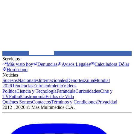
Servicios
Más visto hoy
Denuncias
Avisos Legales
Calculadora Dólar
Horóscopo
Noticias
Sucesos
Nacionales
Internacionales
Deportes
Zulia
Mundial
2026
Tendencias
Entretenimiento
Videos
Política
Ciencia y Tecnología
Farándula
Curiosidades
Cine y
TV
Futbol
Gastronomía
Estilos de Vida
Quiénes Somos
Contactos
Términos y Condiciones
Privacidad
2012 -
2026
©
Mas Multimedios C.A.