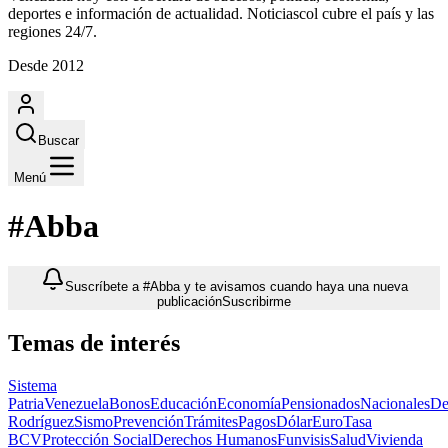
deportes e información de actualidad. Noticiascol cubre el país y las
regiones 24/7.
Desde 2012
Buscar
Menú
#Abba
Suscríbete a #Abba y te avisamos cuando haya una nueva
publicación
Suscribirme
Temas de interés
Sistema
Patria
Venezuela
Bonos
Educación
Economía
Pensionados
Nacionales
De
Rodríguez
Sismo
Prevención
Trámites
Pagos
Dólar
Euro
Tasa
BCV
Protección Social
Derechos Humanos
Funvisis
Salud
Vivienda