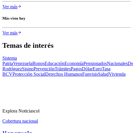
Ver más
Más visto hoy
Ver más
Temas de interés
Sistema
Patria
Venezuela
Bonos
Educación
Economía
Pensionados
Nacionales
De
Rodríguez
Sismo
Prevención
Trámites
Pagos
Dólar
Euro
Tasa
BCV
Protección Social
Derechos Humanos
Funvisis
Salud
Vivienda
Explora Noticiascol
Cobertura nacional