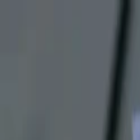
Lectura y tema
Cambiar tema
A-
A
A+
Redes Sociales