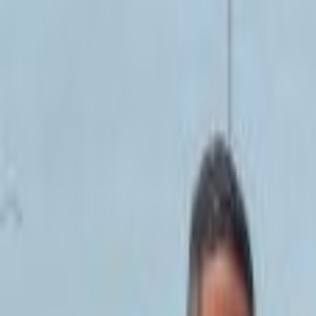
Lectura y tema
Cambiar tema
A-
A
A+
Redes Sociales