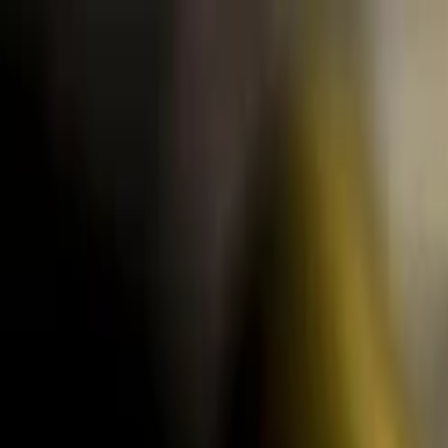
Lectura y tema
Cambiar tema
A-
A
A+
Redes Sociales