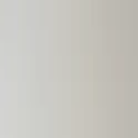
Lectura y tema
Cambiar tema
A-
A
A+
Redes Sociales