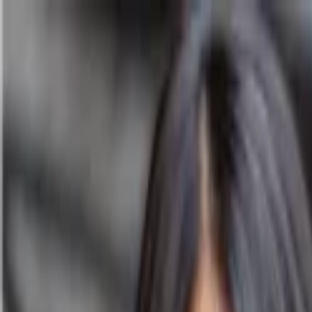
Lectura y tema
Cambiar tema
A-
A
A+
Redes Sociales