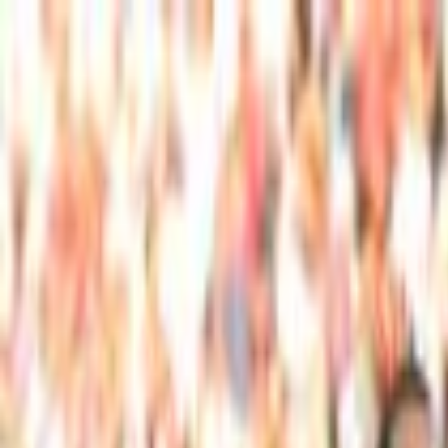
Lectura y tema
Cambiar tema
A-
A
A+
Redes Sociales