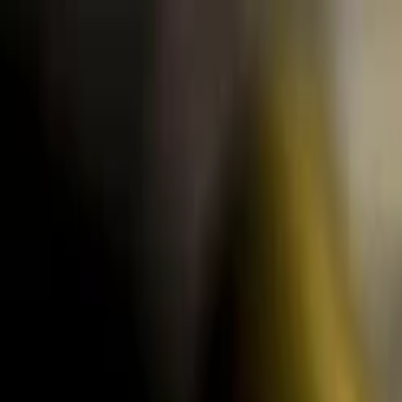
Lectura y tema
Cambiar tema
A-
A
A+
Redes Sociales