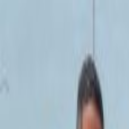
Lectura y tema
Cambiar tema
A-
A
A+
Redes Sociales