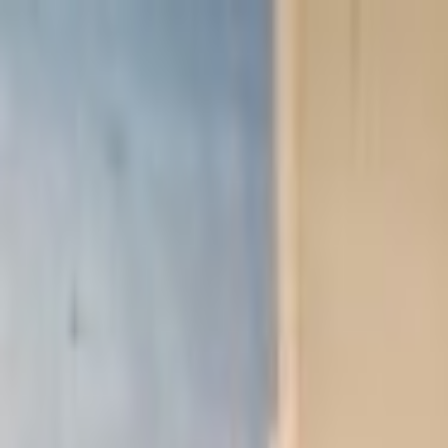
Lectura y tema
Cambiar tema
A-
A
A+
Redes Sociales