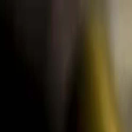
Lectura y tema
Cambiar tema
A-
A
A+
Redes Sociales