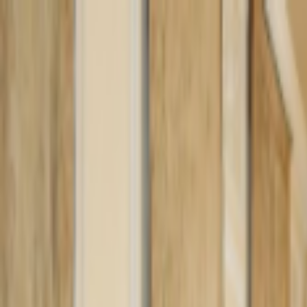
Lectura y tema
Cambiar tema
A-
A
A+
Redes Sociales