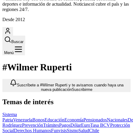
deportes e información de actualidad. Noticiascol cubre el país y las
regiones 24/7.
Desde 2012
Buscar
Menú
#Wilmer Ruperti
Suscríbete a #Wilmer Ruperti y te avisamos cuando haya una
nueva publicación
Suscribirme
Temas de interés
Sistema
Patria
Venezuela
Bonos
Educación
Economía
Pensionados
Nacionales
De
Rodríguez
Prevención
Trámites
Pagos
Dólar
Euro
Tasa BCV
Protección
Social
Derechos Humanos
Funvisis
Sismo
Salud
Chile