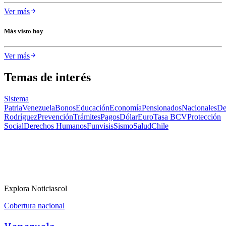
Ver más
Más visto hoy
Ver más
Temas de interés
Sistema
Patria
Venezuela
Bonos
Educación
Economía
Pensionados
Nacionales
De
Rodríguez
Prevención
Trámites
Pagos
Dólar
Euro
Tasa BCV
Protección
Social
Derechos Humanos
Funvisis
Sismo
Salud
Chile
Explora Noticiascol
Cobertura nacional