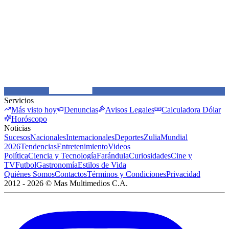
Servicios
Más visto hoy
Denuncias
Avisos Legales
Calculadora Dólar
Horóscopo
Noticias
Sucesos
Nacionales
Internacionales
Deportes
Zulia
Mundial
2026
Tendencias
Entretenimiento
Videos
Política
Ciencia y Tecnología
Farándula
Curiosidades
Cine y
TV
Futbol
Gastronomía
Estilos de Vida
Quiénes Somos
Contactos
Términos y Condiciones
Privacidad
2012 -
2026
©
Mas Multimedios C.A.