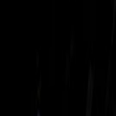
Lectura y tema
Cambiar tema
A-
A
A+
Redes Sociales