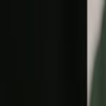
Lectura y tema
Cambiar tema
A-
A
A+
Redes Sociales