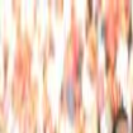
Lectura y tema
Cambiar tema
A-
A
A+
Redes Sociales