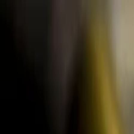
Lectura y tema
Cambiar tema
A-
A
A+
Redes Sociales