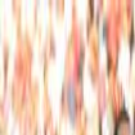
Lectura y tema
Cambiar tema
A-
A
A+
Redes Sociales