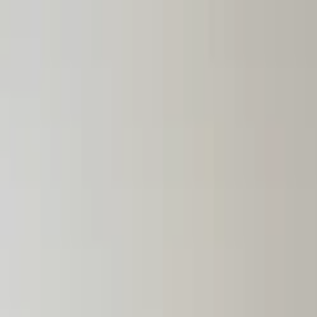
Lectura y tema
Cambiar tema
A-
A
A+
Redes Sociales