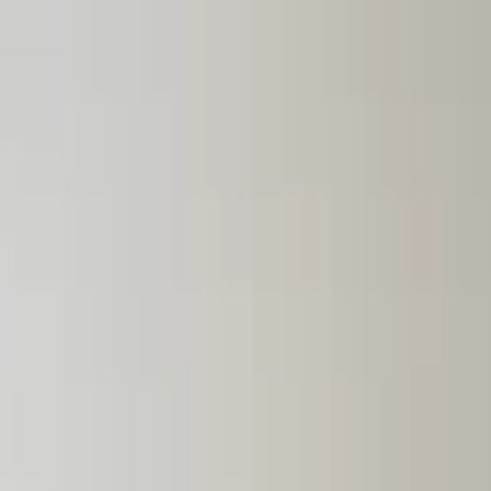
Lectura y tema
Cambiar tema
A-
A
A+
Redes Sociales