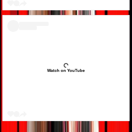
Watch on YouTube
AUSENCIAS Y JUGADORES DESCARTADOS