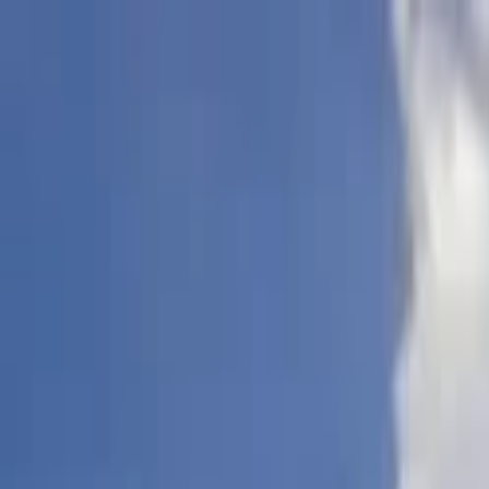
Lectura y tema
Cambiar tema
A-
A
A+
Redes Sociales