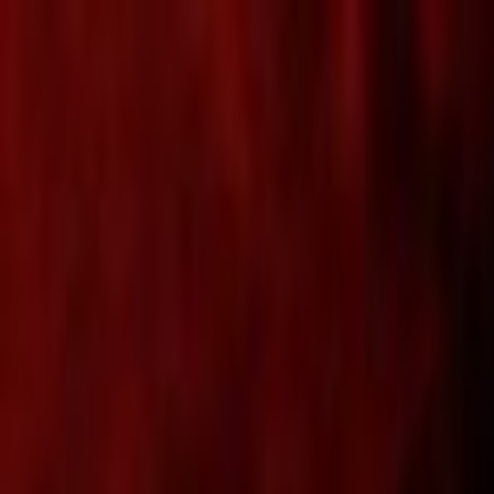
Lectura y tema
Cambiar tema
A-
A
A+
Redes Sociales