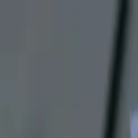
Lectura y tema
Cambiar tema
A-
A
A+
Redes Sociales