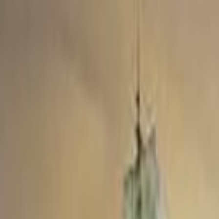
Lectura y tema
Cambiar tema
A-
A
A+
Redes Sociales