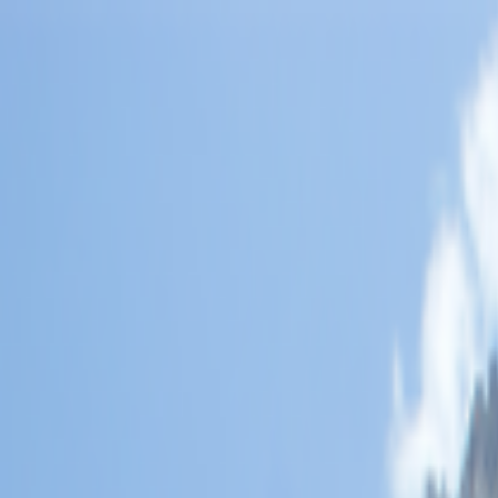
Lectura y tema
Cambiar tema
A-
A
A+
Redes Sociales