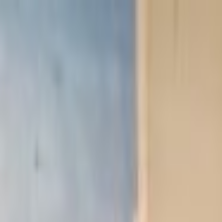
Lectura y tema
Cambiar tema
A-
A
A+
Redes Sociales