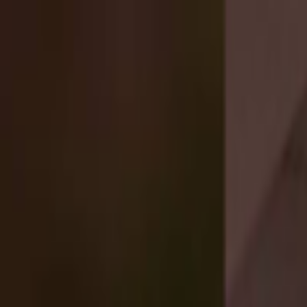
Lectura y tema
Cambiar tema
A-
A
A+
Redes Sociales