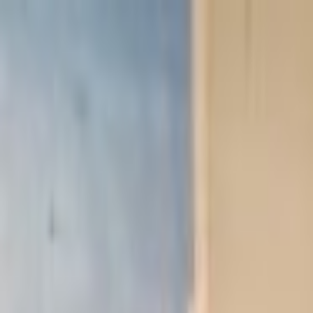
Lectura y tema
Cambiar tema
A-
A
A+
Redes Sociales