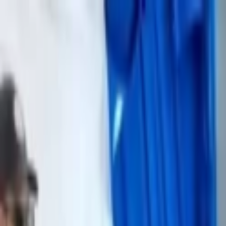
Lectura y tema
Cambiar tema
A-
A
A+
Redes Sociales