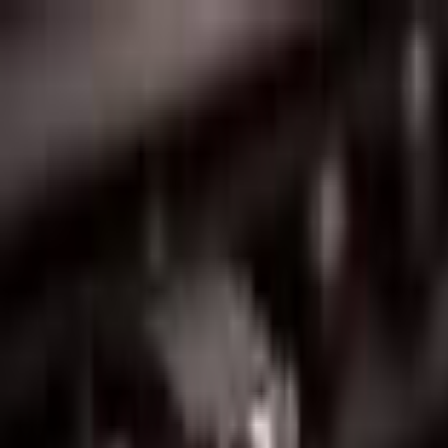
Lectura y tema
Cambiar tema
A-
A
A+
Redes Sociales