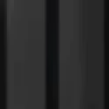
Lectura y tema
Cambiar tema
A-
A
A+
Redes Sociales