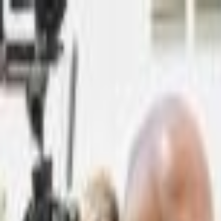
Lectura y tema
Cambiar tema
A-
A
A+
Redes Sociales