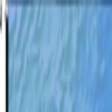
Lectura y tema
Cambiar tema
A-
A
A+
Redes Sociales