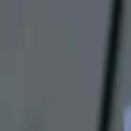
Lectura y tema
Cambiar tema
A-
A
A+
Redes Sociales