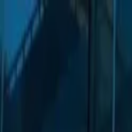
Lectura y tema
Cambiar tema
A-
A
A+
Redes Sociales