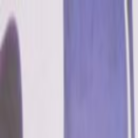
Lectura y tema
Cambiar tema
A-
A
A+
Redes Sociales