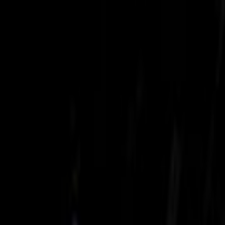
Lectura y tema
Cambiar tema
A-
A
A+
Redes Sociales