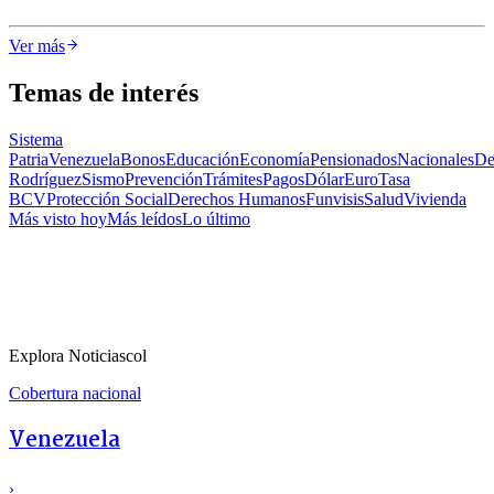
Ver más
Temas de interés
Sistema
Patria
Venezuela
Bonos
Educación
Economía
Pensionados
Nacionales
De
Rodríguez
Sismo
Prevención
Trámites
Pagos
Dólar
Euro
Tasa
BCV
Protección Social
Derechos Humanos
Funvisis
Salud
Vivienda
Más visto hoy
Más leídos
Lo último
Explora Noticiascol
Cobertura nacional
Venezuela
›