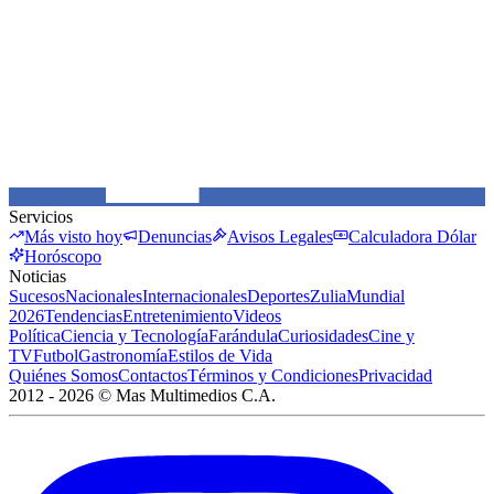
Servicios
Más visto hoy
Denuncias
Avisos Legales
Calculadora Dólar
Horóscopo
Noticias
Sucesos
Nacionales
Internacionales
Deportes
Zulia
Mundial
2026
Tendencias
Entretenimiento
Videos
Política
Ciencia y Tecnología
Farándula
Curiosidades
Cine y
TV
Futbol
Gastronomía
Estilos de Vida
Quiénes Somos
Contactos
Términos y Condiciones
Privacidad
2012 -
2026
©
Mas Multimedios C.A.