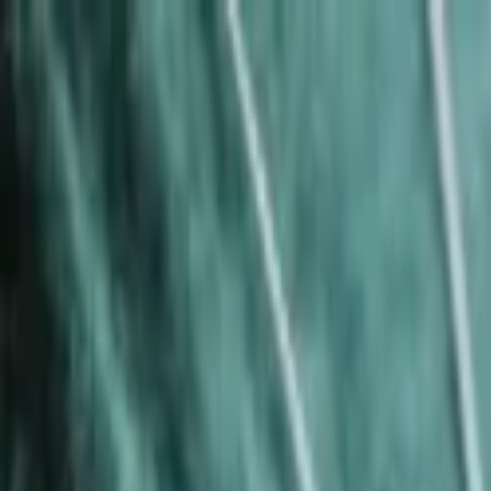
Lectura y tema
Cambiar tema
A-
A
A+
Redes Sociales