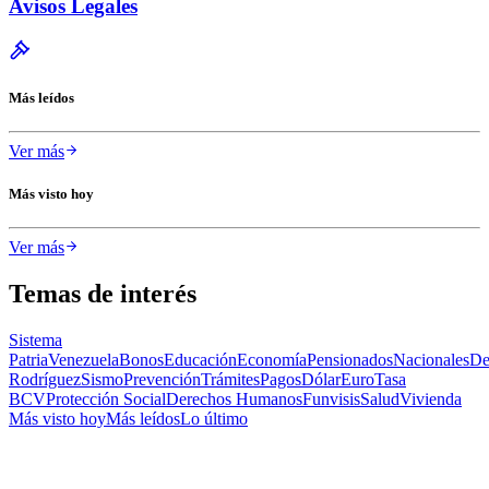
Avisos Legales
Más leídos
Ver más
Más visto hoy
Ver más
Temas de interés
Sistema
Patria
Venezuela
Bonos
Educación
Economía
Pensionados
Nacionales
De
Rodríguez
Sismo
Prevención
Trámites
Pagos
Dólar
Euro
Tasa
BCV
Protección Social
Derechos Humanos
Funvisis
Salud
Vivienda
Más visto hoy
Más leídos
Lo último