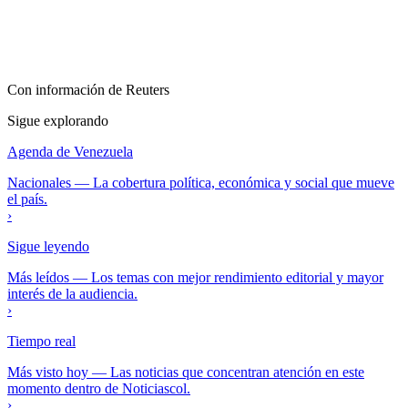
Con información de
Reuters
Sigue explorando
Agenda de Venezuela
Nacionales
—
La cobertura política, económica y social que mueve
el país.
›
Sigue leyendo
Más leídos
—
Los temas con mejor rendimiento editorial y mayor
interés de la audiencia.
›
Tiempo real
Más visto hoy
—
Las noticias que concentran atención en este
momento dentro de Noticiascol.
›