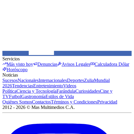
Servicios
Más visto hoy
Denuncias
Avisos Legales
Calculadora Dólar
Horóscopo
Noticias
Sucesos
Nacionales
Internacionales
Deportes
Zulia
Mundial
2026
Tendencias
Entretenimiento
Videos
Política
Ciencia y Tecnología
Farándula
Curiosidades
Cine y
TV
Futbol
Gastronomía
Estilos de Vida
Quiénes Somos
Contactos
Términos y Condiciones
Privacidad
2012 -
2026
©
Mas Multimedios C.A.