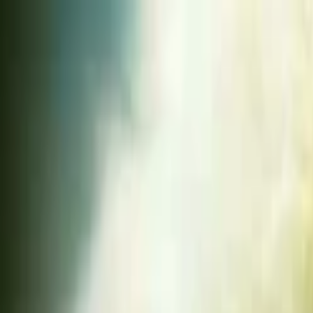
Lectura y tema
Cambiar tema
A-
A
A+
Redes Sociales